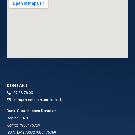
KONTAKT
87 86 78 00
adm@staal-maskinteknik.dk
Bank: Sparekassen Danmark
Reg nr. 9070
Konto: 7900475769
IBAN: DK8790707900475769