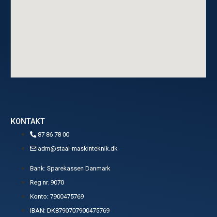
KONTAKT
87 86 78 00
adm@staal-maskinteknik.dk
Bank: Sparekassen Danmark
Reg nr. 9070
Konto: 7900475769
IBAN: DK8790707900475769