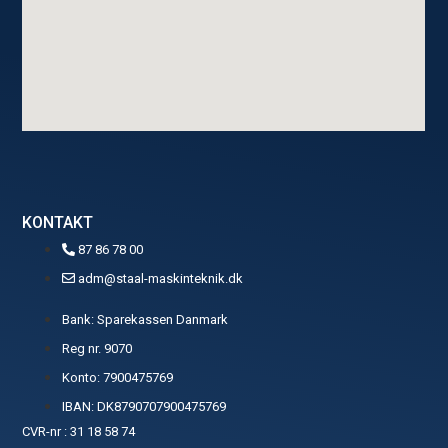
KONTAKT
87 86 78 00
adm@staal-maskinteknik.dk
Bank: Sparekassen Danmark
Reg nr. 9070
Konto: 7900475769
IBAN: DK8790707900475769
CVR-nr : 31 18 58 74